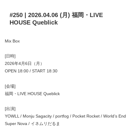
#250 | 2026.04.06 (月) 福岡・LIVE
HOUSE Queblick
Mix Box
[日時]
2026年4月6日（月）
OPEN 18:00 / START 18:30
[会場]
福岡・LIVE HOUSE Queblick
[出演]
YOWLL / Monju Sagacity / portfog / Pocket Rocket / World’s End
Super Nova / イネムリだるま