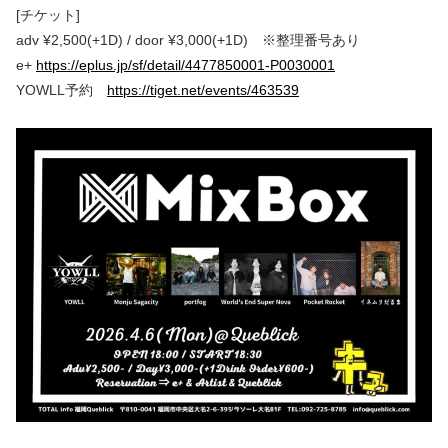
[チケット]
adv ¥2,500(+1D) / door ¥3,000(+1D) ※整理番号あり
e+
https://eplus.jp/sf/detail/4477850001-P0030001
YOWLL予約
https://tiget.net/events/463539