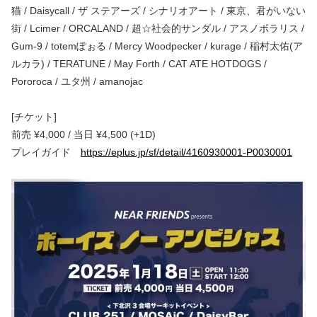
猫 / Daisycall / ザ ステアーズ / シナリオアート / 東京、君がいない
街 / Lcimer / ORCALAND / 超☆社会的サンダル / アスノポラリス /
Gum-9 / totemぽぉる / Mercy Woodpecker / kurage / 稲村太佑(ア
ルカラ) / TERATUNE / May Forth / CAT ATE HOTDOGS /
Pororoca / ユタ州 / amanojac
[チケット]
前売 ¥4,000 / 当日 ¥4,500 (+1D)
プレイガイド
https://eplus.jp/sf/detail/4160930001-P0030001